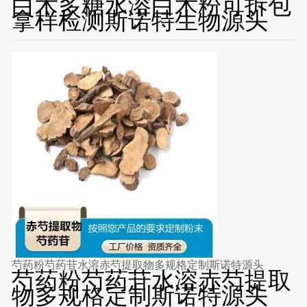
白术多糖水溶白术粉可拆包
拿样检测斯诺特生物源头
芍药粉芍药苷水溶赤芍提取物多规格定制斯诺特源头
芍药粉芍药苷水溶赤芍提取
物多规格定制斯诺特源头