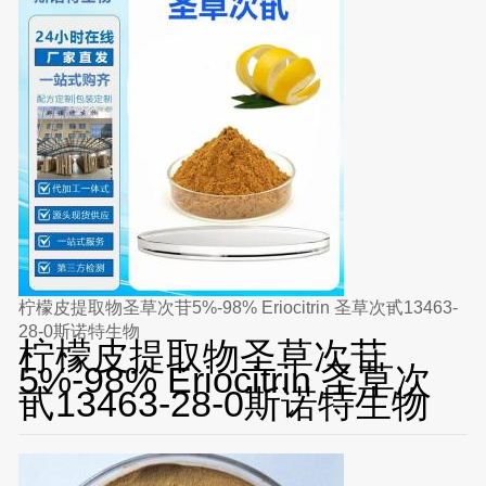
柠檬皮提取物圣草次苷5%-98% Eriocitrin 圣草次甙13463-
28-0斯诺特生物
柠檬皮提取物圣草次苷
5%-98% Eriocitrin 圣草次
甙13463-28-0斯诺特生物