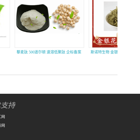
藜麦肽 500道尔顿 速溶低聚肽 企标备案
斯诺特生物 金银花粉三遍熬煮浓
有外检 支持样品
随货附三方检测报告
术支持
工网
务网