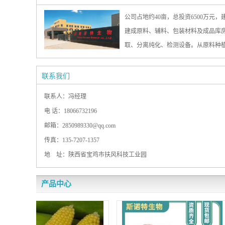
公司占地约40亩，总投资6500万元
建成原料、辅料、包装材料及成品库
取、分离纯化、检测设备。从原料种
（HPLC）、高效气象色谱仪(GC)
微生物等各项质量指标。 经营宗旨：以德立业，益善为本，自强开发
联系我们
联系人：冯经理
电 话：18066732196
邮箱：2850989330@qq.com
传真：135-7207-1357
地 址：陕西省宝鸡市扶风科技工业园
产品中心