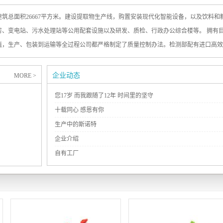
，建筑总面积26667平方米。建设提取物生产线，购置安装现代化智能设备，以及饮料
房、变电站、污水处理站等公用配套设施以及研发、质检、行政办公综合楼等。 拥有
植，生产、包装到运输等全过程公司都严格制定了质量控制办法。检测部配有进口高效
、紫外-可见分光光度计(UV)、快速水分测定仪等全套检测设备，全面控制产品含量、重
，务实创新，产业报国 科学理念：开发于自然，忠实于科学，献身于健康，诚信于...
企业动态
MORE >
您17岁 而我跟随了12年 时间里的坚守
十载同心 感恩有你
生产中的斯诺特
企业介绍
自有工厂