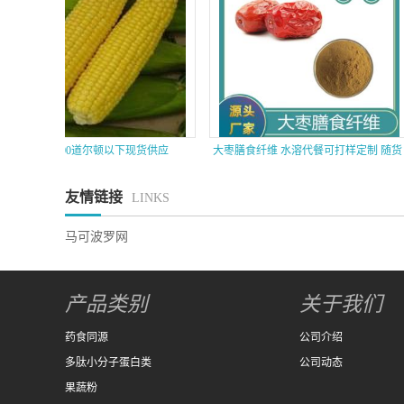
玉米肽 800道尔顿以下现货供应
大枣膳食纤维 水溶代餐可打样定制 随货
附检测报告
友情链接
LINKS
马可波罗网
产品类别
关于我们
药食同源
公司介绍
多肽小分子蛋白类
公司动态
果蔬粉