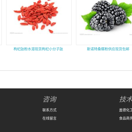
枸杞肽粉水溶现货枸杞小分子肽
斯诺特桑椹粉供应现货包邮
咨询
技
联系方式
盖德化
在线留言
食品商