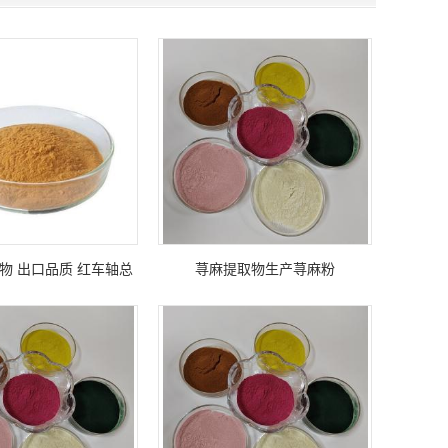
物 出口品质 红车轴总
荨麻提取物生产荨麻粉
酮2.5% 可商检