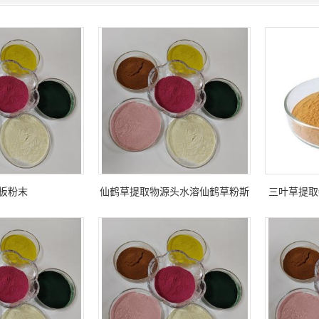
板粉末
仙鹤草提取物源头水溶仙鹤草粉斯
三叶草提取
诺特生物拆包检测
异黄