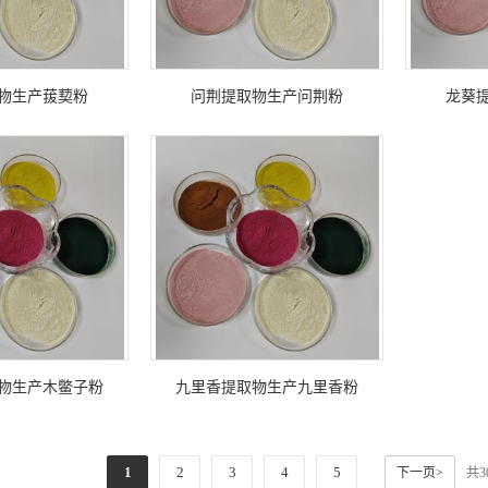
物生产菝葜粉
问荆提取物生产问荆粉
龙葵
物生产木鳖子粉
九里香提取物生产九里香粉
1
2
3
4
5
下一页>
共