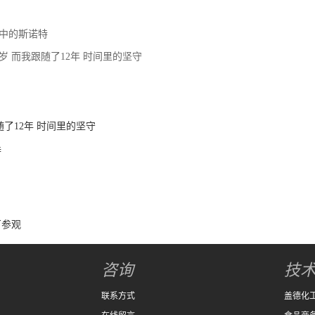
中的斯诺特
7岁 而我跟随了12年 时间里的坚守
随了12年 时间里的坚守
特
厂参观
咨询
技
联系方式
盖德化