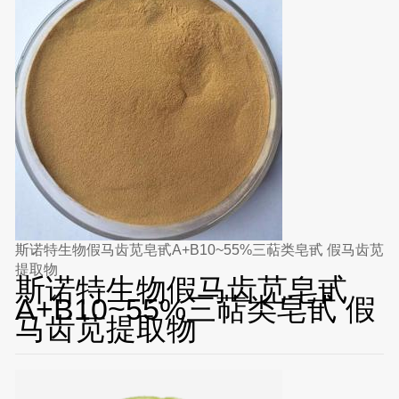
斯诺特生物假马齿苋皂甙A+B10~55%三萜类皂甙 假马齿苋
提取物
斯诺特生物假马齿苋皂甙
A+B10~55%三萜类皂甙 假
马齿苋提取物