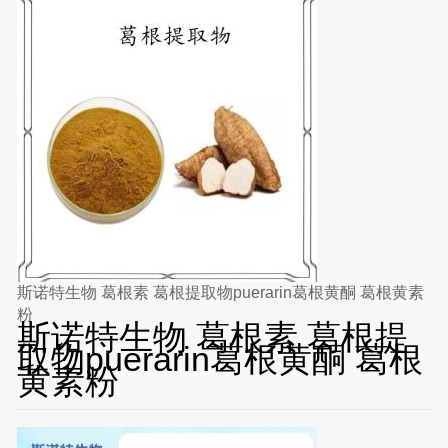
斯诺特生物 葛根素 葛根提取物puerarin葛根黄酮 葛根黄素
粉
斯诺特生物 葛根素 葛根提
取物puerarin葛根黄酮 葛根
黄素粉