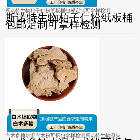
斯诺特生物柏子仁粉纸板桶包邮定制可拿样检测
斯诺特生物柏子仁粉纸板桶
包邮定制可拿样检测
白术多糖水溶白术粉可拆包拿样检测斯诺特生物源头