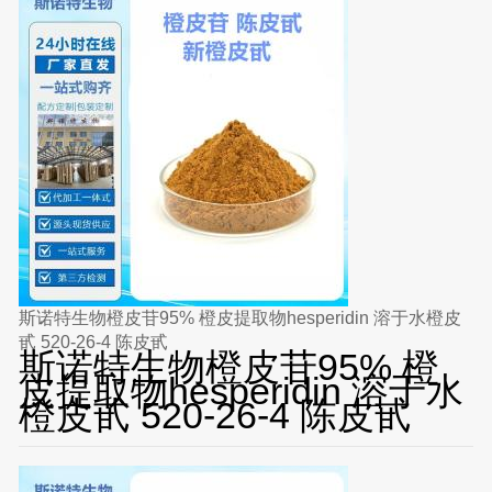
斯诺特生物橙皮苷95% 橙皮提取物hesperidin 溶于水橙皮
甙 520-26-4 陈皮甙
斯诺特生物橙皮苷95% 橙
皮提取物hesperidin 溶于水
橙皮甙 520-26-4 陈皮甙