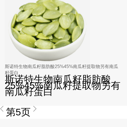
斯诺特生物南瓜籽脂肪酸25%45%南瓜籽提取物另有南瓜
籽蛋白
斯诺特生物南瓜籽脂肪酸
25%45%南瓜籽提取物另有
南瓜籽蛋白
第5页