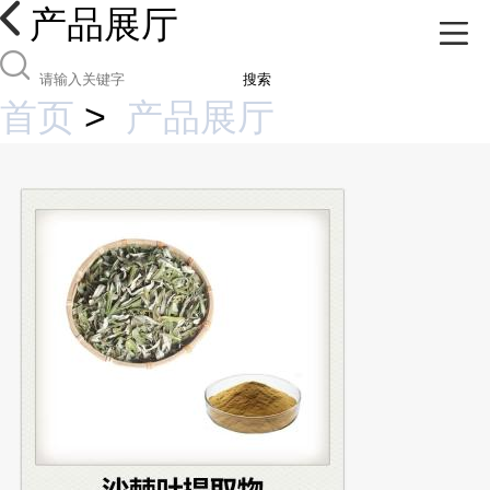
产品展厅
搜索
首页
>
产品展厅