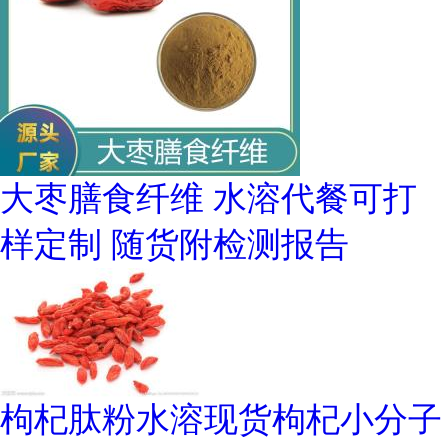
大枣膳食纤维 水溶代餐可打
样定制 随货附检测报告
枸杞肽粉水溶现货枸杞小分子