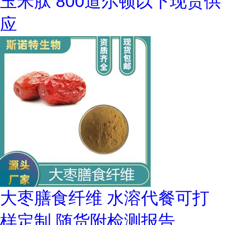
玉米肽 800道尔顿以下现货供
应
大枣膳食纤维 水溶代餐可打
样定制 随货附检测报告