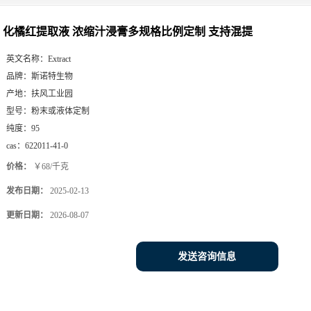
化橘红提取液 浓缩汁浸膏多规格比例定制 支持混提
英文名称：
Extract
品牌：
斯诺特生物
产地：
扶风工业园
型号：
粉末或液体定制
纯度：
95
cas：
622011-41-0
价格：
￥68/千克
发布日期：
2025-02-13
更新日期：
2026-08-07
发送咨询信息