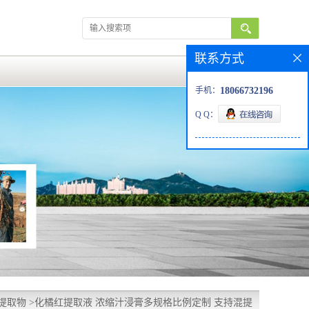
联系方式
手机：
18066732196
Q Q：
提取物
>
化橘红提取液 浓缩汁浸膏多规格比例定制 支持混提