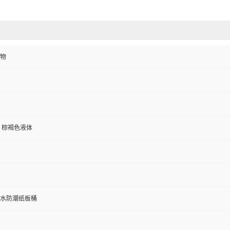
物
 棕褐色液体
防水防潮纸板桶