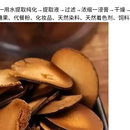
料一用水提取纯化→提取液→过滤→浓缩一浸膏→干燥
糖果、代餐粉、化妆品、天然染料、天然着色剂、饲料