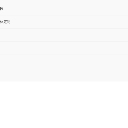
园
体定制