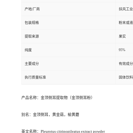
产地/厂商
扶风工业
包装规格
粉末或液
提取来源
果实
95%
纯度
主要成分
有效成分
执行质量标准
固体饮料
产品名称：金顶侧耳提取物（金顶侧耳粉）
别名：金顶侧耳，黄金菇，榆黄蘑
英文名称：Pleurotus citrinopileatus extract powder