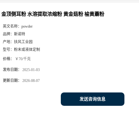
金顶侧耳粉 水溶提取浓缩粉 黄金菇粉 榆黄蘑粉
英文名称：
powder
品牌：
斯诺特
产地：
扶风工业园
型号：
粉末或液体定制
价格：
￥70/千克
发布日期：
2025-01-03
更新日期：
2026-08-07
发送咨询信息