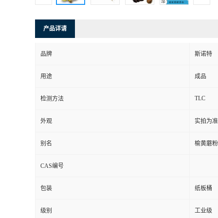
产品详请
品牌
斯诺特
用途
成品
TLC
检测方法
外观
实拍为准
别名
榆黄蘑粉
CAS编号
包装
纸板桶
级别
工业级