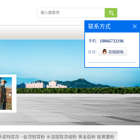
联系方式
手机：
18066732196
Q Q：
斯诺特库存
>
金顶侧耳粉 水溶提取浓缩粉 黄金菇粉 榆黄蘑粉