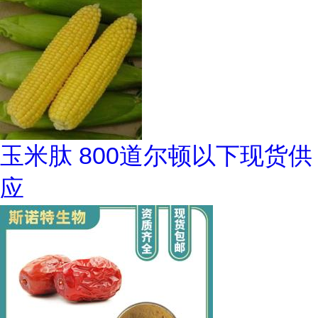
玉米肽 800道尔顿以下现货供
应