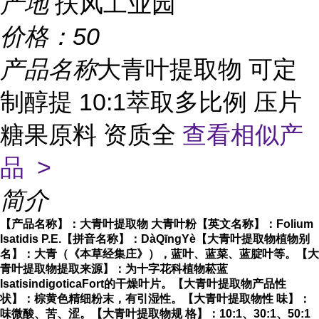
产地
扶风工业园
价格：
50
产品名称
大青叶提取物 可定
制醇提 10:1萃取多比例 压片
糖果原料 资质全
查看相似产
品 >
简介
【产品名称】：大青叶提取物 大青叶粉
【英文名称】：Folium
Isatidis P.E.
【拼音名称】：DàQīnɡYè
【大青叶提取物植物别
名】：大青（《本草经集庄》），蓝叶、蓝菜、蓝腚叶等。
【大
青叶提取物提取来源】：为十字花科植物菘蓝
IsatisindigoticaFort的干燥叶片。
【大青叶提取物产品性
状】：棕黄色精细粉末，有引湿性。
【大青叶提取物性 味】：
味微酸、苦、涩。
【大青叶提取物规 格】：10:1、30:1、50:1