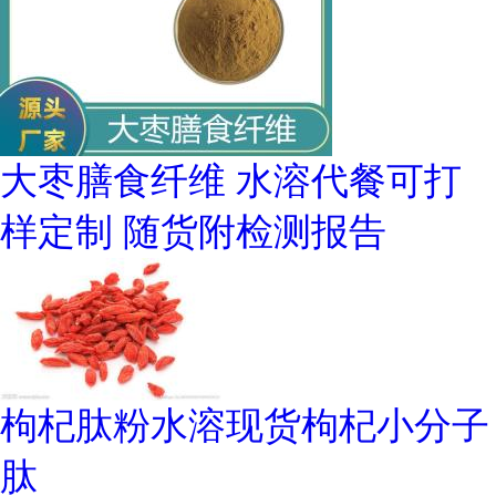
大枣膳食纤维 水溶代餐可打
样定制 随货附检测报告
枸杞肽粉水溶现货枸杞小分子
肽