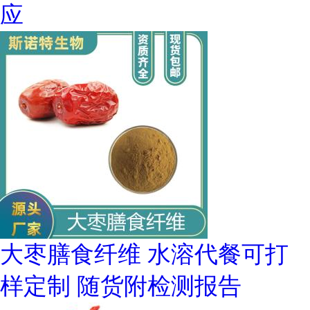
应
大枣膳食纤维 水溶代餐可打
样定制 随货附检测报告