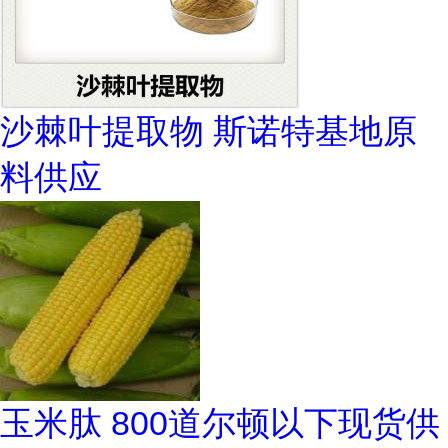
沙棘叶提取物 斯诺特基地原
料供应
玉米肽 800道尔顿以下现货供