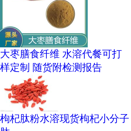
大枣膳食纤维 水溶代餐可打
样定制 随货附检测报告
枸杞肽粉水溶现货枸杞小分子