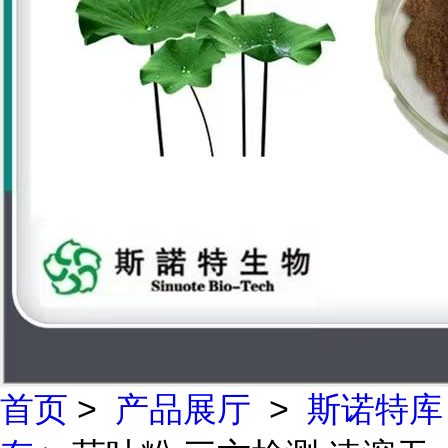
首页
>
产品展厅
>
斯诺特库