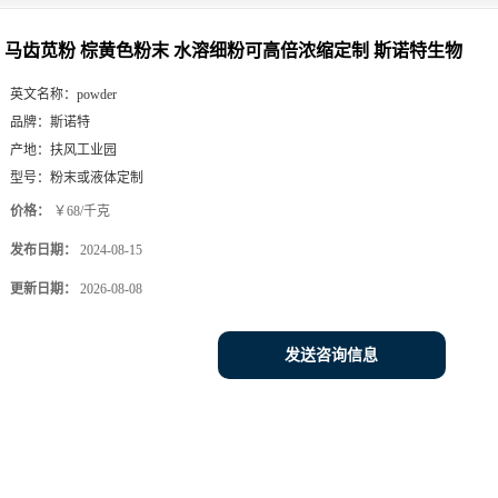
马齿苋粉 棕黄色粉末 水溶细粉可高倍浓缩定制 斯诺特生物
英文名称：
powder
品牌：
斯诺特
产地：
扶风工业园
型号：
粉末或液体定制
价格：
￥68/千克
发布日期：
2024-08-15
更新日期：
2026-08-08
发送咨询信息