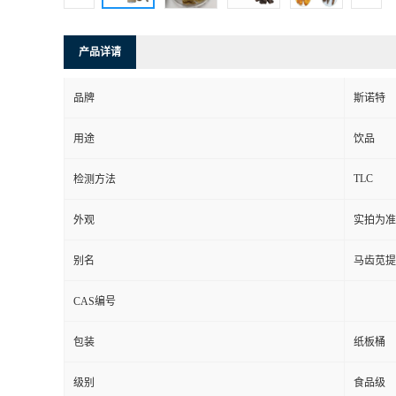
产品详请
品牌
斯诺特
用途
饮品
TLC
检测方法
外观
实拍为准
别名
马齿苋提
CAS编号
包装
纸板桶
级别
食品级