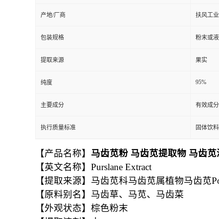
产地/厂商
扶风工业
包装规格
粉末或液
提取来源
果实
95%
纯度
主要成分
有效成分
执行质量标准
固体饮料
【产品名称】
马齿苋粉 马齿苋提取物 马齿苋
【英文名称】Purslane Extract
【提取来源】马齿苋科马齿苋属植物马齿苋Portulac
【原料别名】马齿草、马苋、马齿菜
【外观状态】棕色粉末