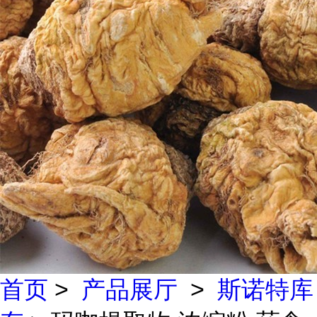
首页
>
产品展厅
>
斯诺特库