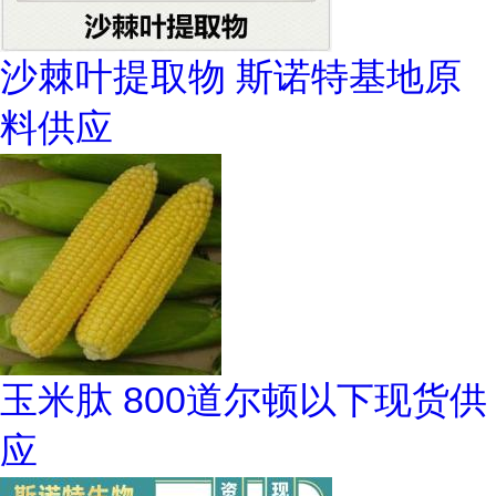
沙棘叶提取物 斯诺特基地原
料供应
玉米肽 800道尔顿以下现货供
应