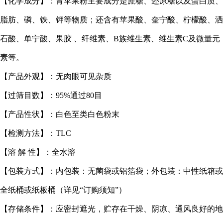
【化学成分】：
青
苹果粉主要成分是蔗糖、还原糖以及蛋白质、
脂肪、磷、铁、钾等物质；还含有苹果酸、奎宁酸、柠檬酸、洒
石酸、单宁酸、果胶 、纤维素、B族维生素、维生素C及微量元
素等。
【产品外观】：无肉眼可见杂质
【过筛目数】：95%通过80目
【产品性状】：白色至类白色粉末
【检测方法】：TLC
【溶 解 性】：全水溶
【包装方式】：内包装：无菌袋或铝箔袋；外包装：中性纸箱或
全纸桶或纸板桶（详见“订购须知”）
【存储条件】：应密封遮光，贮存在干燥、阴凉、通风良好的地