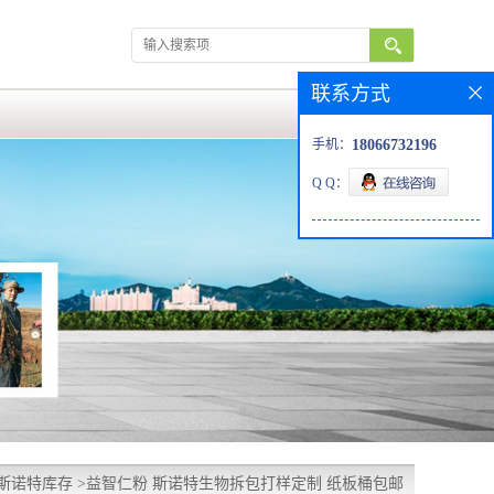
联系方式
手机：
18066732196
Q Q：
斯诺特库存
>
益智仁粉 斯诺特生物拆包打样定制 纸板桶包邮