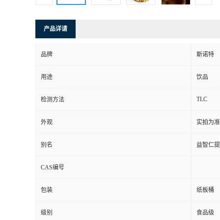
产品详请
品牌
斯诺特
用途
饮品
TLC
检测方法
外观
实拍为准
别名
益智仁提
CAS编号
包装
纸板桶
级别
食品级