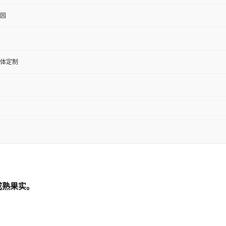
园
体定制
.的成熟果实。