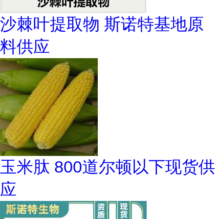
沙棘叶提取物 斯诺特基地原
料供应
玉米肽 800道尔顿以下现货供
应