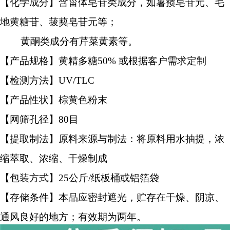
【化学成分】含甾体皂苷类成分，如薯蓣皂苷元、毛
地黄糖苷、菝葜皂苷元等；
黄酮类成分有芹菜黄素等。
【产品规格】黄精多糖50% 或根据客户需求定制
【检测方法】UV/TLC
【产品性状】棕黄色粉末
【网筛孔径】80目
【提取制法】原料来源与制法：将原料用水抽提，浓
缩萃取、浓缩、干燥制成
【包装方式】25公斤/纸板桶或铝箔袋
【存储条件】本品应密封遮光，贮存在干燥、阴凉、
通风良好的地方；有效期为两年。