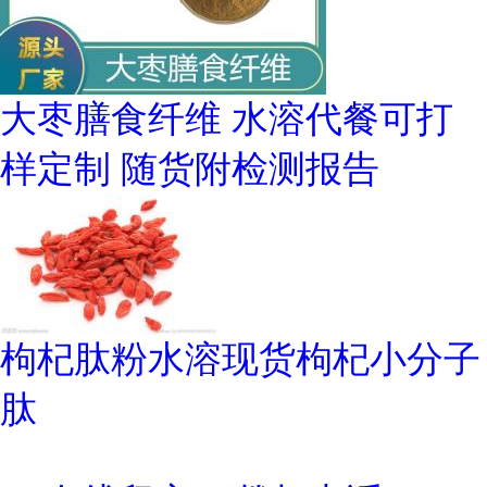
大枣膳食纤维 水溶代餐可打
样定制 随货附检测报告
枸杞肽粉水溶现货枸杞小分子
肽