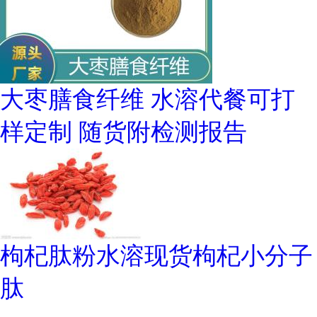
大枣膳食纤维 水溶代餐可打
样定制 随货附检测报告
枸杞肽粉水溶现货枸杞小分子
肽