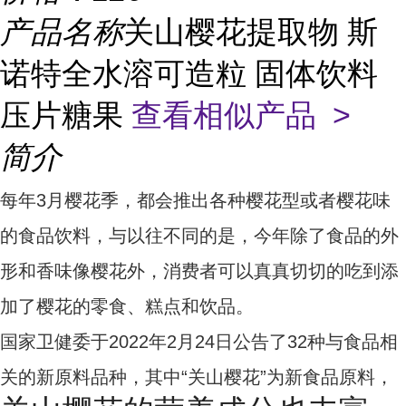
产品名称
关山樱花提取物 斯
诺特全水溶可造粒 固体饮料
压片糖果
查看相似产品 >
简介
每年3月樱花季，都会推出各种樱花型或者樱花味
的食品饮料，与以往不同的是，今年除了食品的外
形和香味像樱花外，消费者可以真真切切的吃到添
加了樱花的零食、糕点
和饮品
。
国家卫健委于
2022
年
2
月
24
日公告了
32
种与食品相
关的新原料品种，其中
“
关山樱花
”
为新食品原料，