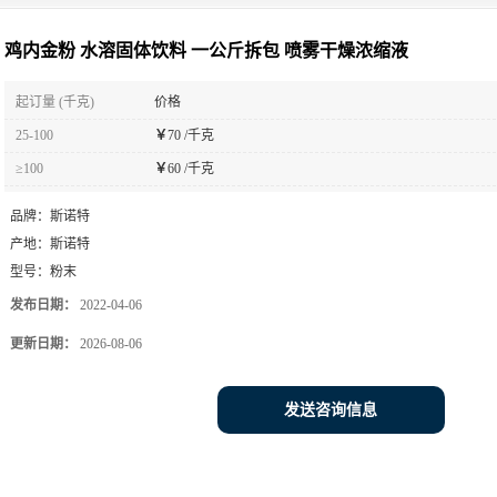
鸡内金粉 水溶固体饮料 一公斤拆包 喷雾干燥浓缩液
起订量 (千克)
价格
25-100
￥
70 /千克
≥100
￥
60 /千克
品牌：
斯诺特
产地：
斯诺特
型号：
粉末
发布日期：
2022-04-06
更新日期：
2026-08-06
发送咨询信息