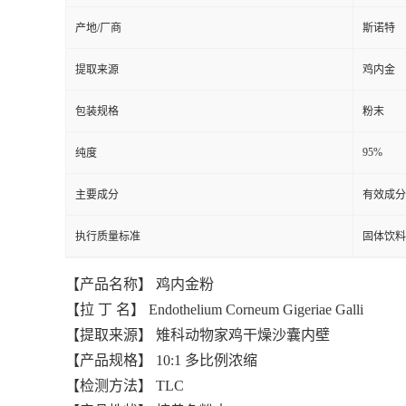
产地/厂商
斯诺特
提取来源
鸡内金
包装规格
粉末
95%
纯度
主要成分
有效成分
执行质量标准
固体饮料
【产品名称】 鸡内金粉
【拉 丁 名】 Endothelium Corneum Gigeriae Galli
【提取来源】 雉科动物家鸡干燥沙囊内壁
【产品规格】 10:1 多比例浓缩
【检测方法】 TLC