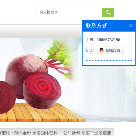
联系方式
手机：
18066732196
Q Q：
提取物
>
鸡内金粉 水溶固体饮料 一公斤拆包 喷雾干燥浓缩液