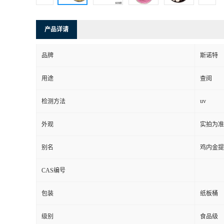
产品详请
品牌
斯诺特
用途
查阅
uv
检测方法
外观
实拍为准
别名
鸡内金提
CAS编号
包装
纸板桶
级别
食品级