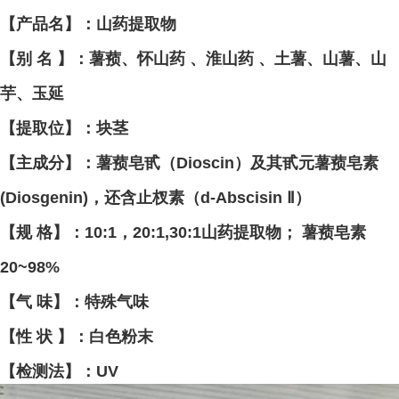
【产品名】：山药提取物
【别 名 】：薯蓣、怀山药 、淮山药 、土薯、山薯、山
芋、玉延
【提取位】：块茎
【主成分】：薯蓣皂甙（Dioscin）及其甙元薯蓣皂素
(Diosgenin)，还含止杈素（d-Abscisin Ⅱ）
【规 格】：10:1，20:1,30:1山药提取物； 薯蓣皂素
20~98%
【气 味】：特殊气味
【性 状 】：白色粉末
【检测法】：UV