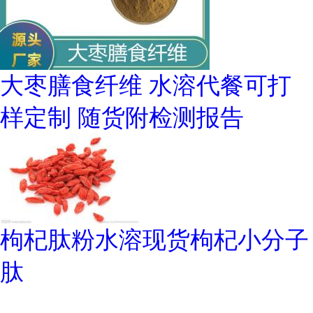
大枣膳食纤维 水溶代餐可打
样定制 随货附检测报告
枸杞肽粉水溶现货枸杞小分子
肽