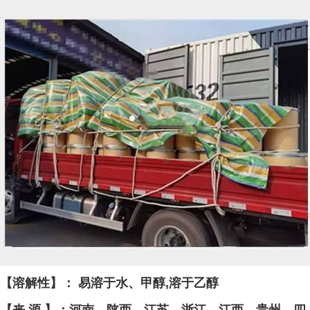
【溶解性】： 易溶于水、甲醇,溶于乙醇