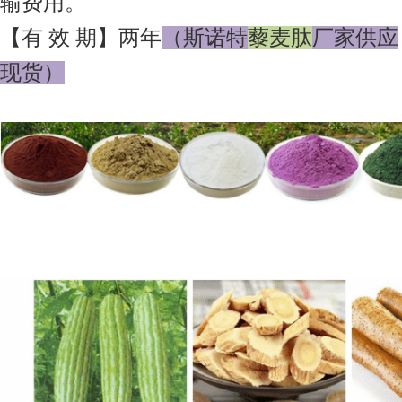
输费用。
【有 效 期】两年
（
斯诺特
藜麦肽
厂家供应
现货
）