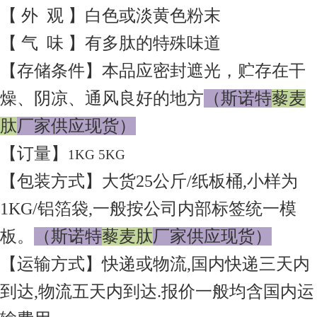
【 外 观 】白色或淡黄色粉末
【 气 味 】有多肽的特殊味道
【存储条件】本品应密封遮光，贮存在干
燥、阴凉、通风良好的地方
（
斯诺特
藜麦
肽
厂家供应现货
）
【订量】
1KG 5KG
【包装方式】大货25公斤/纸板桶,小样为
1KG/铝箔袋,一般按公司内部标签统一模
板。
（
斯诺特
藜麦肽
厂家供应现货
）
【运输方式】快递或物流,国内快递三天内
到达,物流五天内到达.报价一般均含国内运