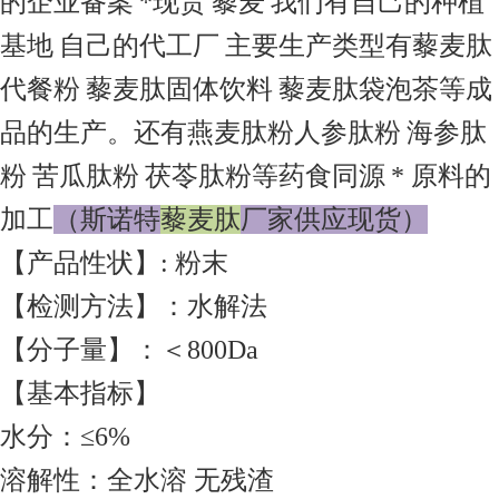
的企业备案
*现货
藜麦
我们有自己的种植
基地
自己的代工厂
主要生产类型有藜麦肽
代餐粉
藜麦肽固体饮料
藜麦肽袋泡茶等成
品的生产。还有燕麦肽粉人参肽粉
海参肽
粉
苦瓜肽粉
茯苓肽粉等药食同源
* 原料的
加工
（
斯诺特
藜麦肽
厂家供应现货
）
【产品性状】: 粉末
【检测方法】：水解法
【分子量】：＜800Da
【基本指标】
水分：≤6%
溶解性：全水溶 无残渣