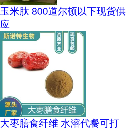
玉米肽 800道尔顿以下现货供
应
大枣膳食纤维 水溶代餐可打