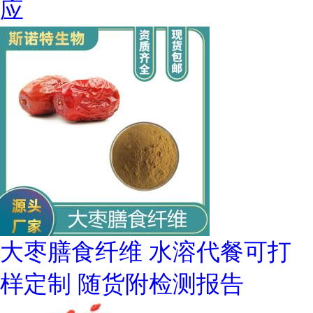
应
大枣膳食纤维 水溶代餐可打
样定制 随货附检测报告