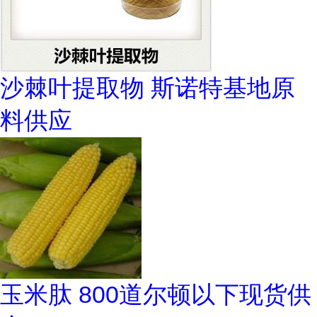
沙棘叶提取物 斯诺特基地原
料供应
玉米肽 800道尔顿以下现货供