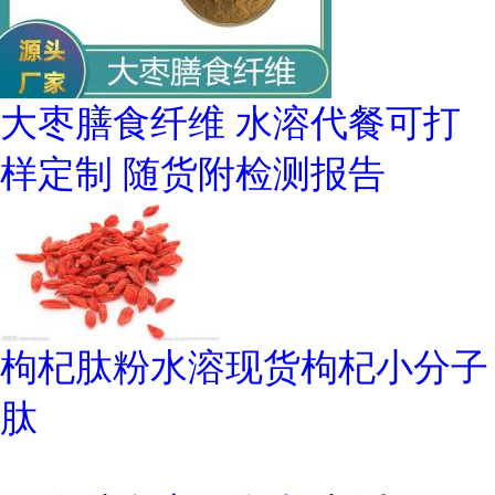
大枣膳食纤维 水溶代餐可打
样定制 随货附检测报告
枸杞肽粉水溶现货枸杞小分子
肽