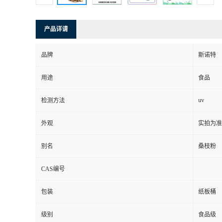
产品详请
品牌
斯诺特
用途
食品
uv
检测方法
外观
实拍为准
别名
桑枝粉
CAS编号
包装
纸板桶
级别
食品级