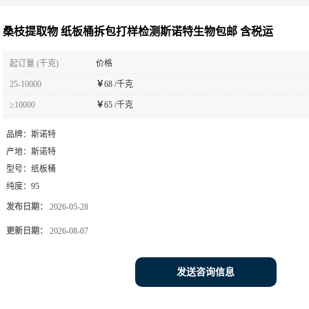
桑枝提取物 纸板桶拆包打样检测斯诺特生物包邮 含税运
起订量 (千克)
价格
25-10000
￥
68 /千克
≥10000
￥
65 /千克
品牌：
斯诺特
产地：
斯诺特
型号：
纸板桶
纯度：
95
发布日期：
2026-05-28
更新日期：
2026-08-07
发送咨询信息