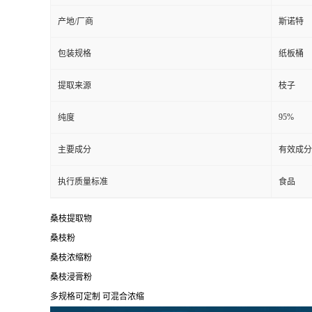
产地/厂商
斯诺特
包装规格
纸板桶
提取来源
枝子
95%
纯度
主要成分
有效成分
执行质量标准
食品
桑枝提取物
桑枝粉
桑枝浓缩粉
桑枝浸膏粉
多规格可定制 可混合浓缩