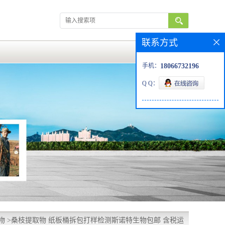
联系方式
手机：
18066732196
Q Q：
物
>
桑枝提取物 纸板桶拆包打样检测斯诺特生物包邮 含税运