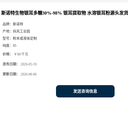
斯诺特生物银耳多糖30%-98% 银耳提取物 水溶银耳粉源头发
品牌：
斯诺特
产地：
扶风工业园
型号：
粉末或液体定制
纯度：
95
价格：
￥80/千克
发布日期：
2026-05-19
更新日期：
2026-08-06
发送咨询信息