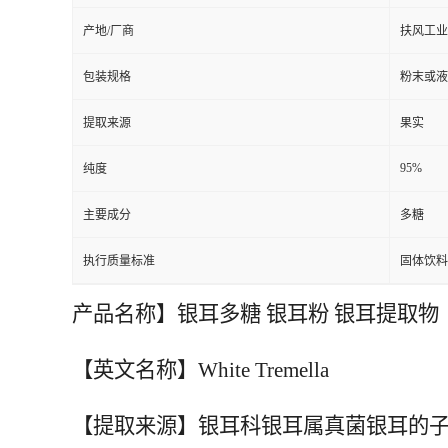
产地/厂商
扶风工业
包装规格
粉末或液
提取来源
果实
95%
纯度
主要成分
多糖
执行质量标准
固体饮料
产品名称】银耳多糖 银耳粉 银耳提取物
【英文名称】White Tremella
【提取来源】
银耳科银耳属真菌银耳的