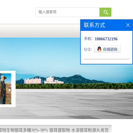
联系方式
手机：
18066732196
Q Q：
诺特生物银耳多糖30%-98% 银耳提取物 水溶银耳粉源头发货