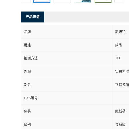
产品详请
品牌
斯诺特
用途
成品
TLC
检测方法
外观
实拍为准
别名
银耳多糖
CAS编号
包装
纸板桶
级别
食品级