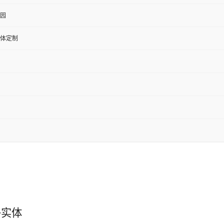
园
体定制
子实体