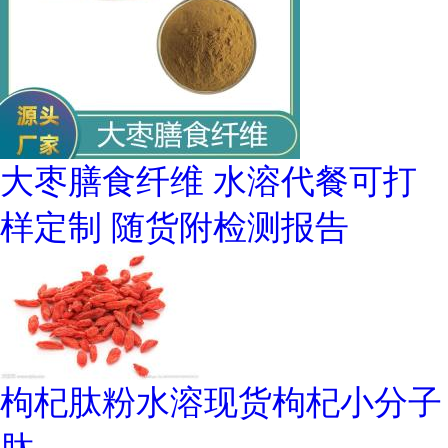
大枣膳食纤维 水溶代餐可打
样定制 随货附检测报告
枸杞肽粉水溶现货枸杞小分子