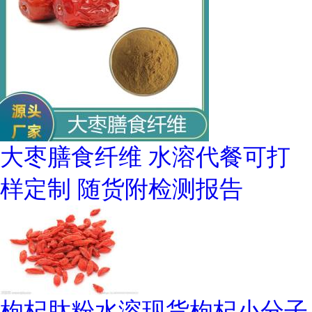
大枣膳食纤维 水溶代餐可打
样定制 随货附检测报告
枸杞肽粉水溶现货枸杞小分子