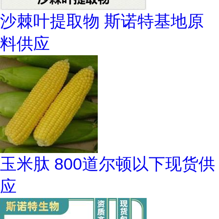
沙棘叶提取物 斯诺特基地原
料供应
玉米肽 800道尔顿以下现货供
应