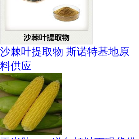
沙棘叶提取物 斯诺特基地原
料供应