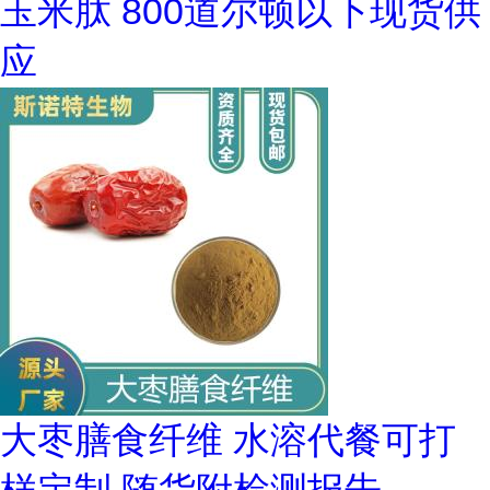
玉米肽 800道尔顿以下现货供
应
大枣膳食纤维 水溶代餐可打