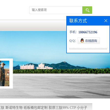
联系方式
手机：
18066732196
Q Q：
肽 斯诺特生物 纸板桶包邮定制 胶原三肽99% CTP 小分子