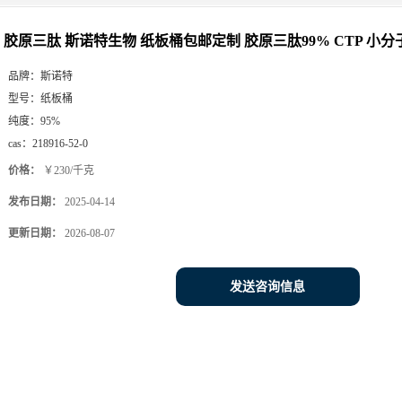
活性肽 包邮
胶原三肽 斯诺特生物 纸板桶包邮定制 胶原三肽99% CTP 小分
品牌：
斯诺特
型号：
纸板桶
纯度：
95%
cas：
218916-52-0
价格：
￥230/千克
发布日期：
2025-04-14
更新日期：
2026-08-07
发送咨询信息