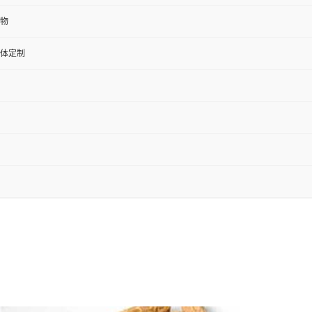
物
体定制