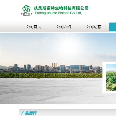
公司首页
公司介绍
公司动态
产品展厅