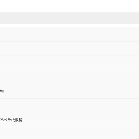
物
25公斤纸板桶