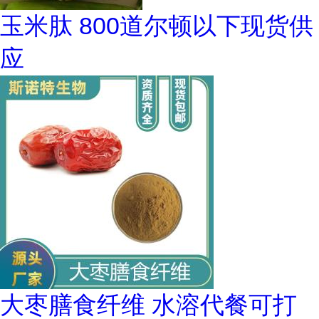
玉米肽 800道尔顿以下现货供
应
大枣膳食纤维 水溶代餐可打