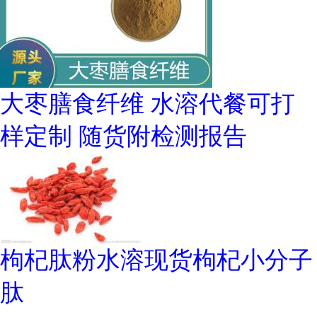
大枣膳食纤维 水溶代餐可打
样定制 随货附检测报告
枸杞肽粉水溶现货枸杞小分子
肽