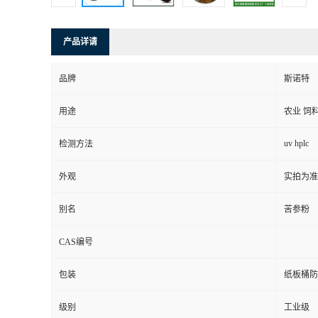
产品详请
品牌
斯诺特
用途
农业 饲
uv hplc
检测方法
外观
实拍为准
别名
苦参粉
CAS编号
包装
纸板桶防
级别
工业级