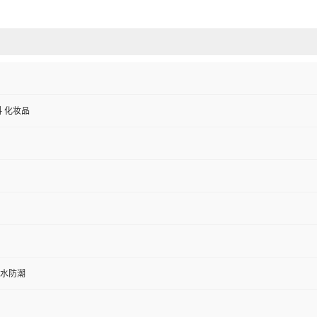
料 化妆品
水防潮