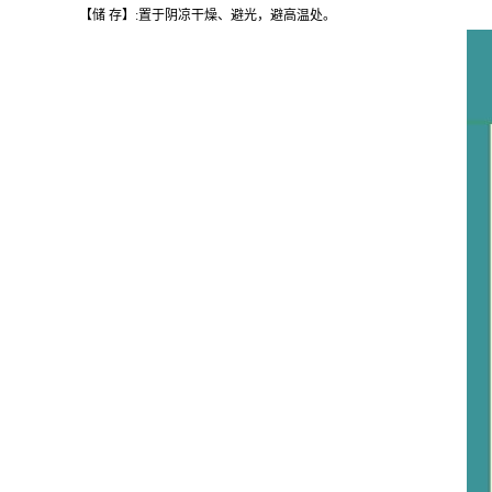
【储 存】:置于阴凉干燥、避光，避高温处。