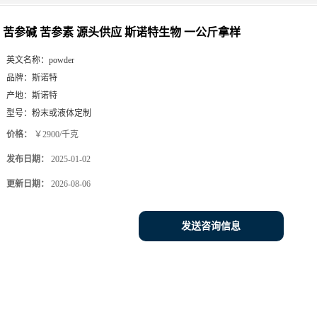
苦参碱 苦参素 源头供应 斯诺特生物 一公斤拿样
英文名称：
powder
品牌：
斯诺特
产地：
斯诺特
型号：
粉末或液体定制
价格：
￥2900/千克
发布日期：
2025-01-02
更新日期：
2026-08-06
发送咨询信息