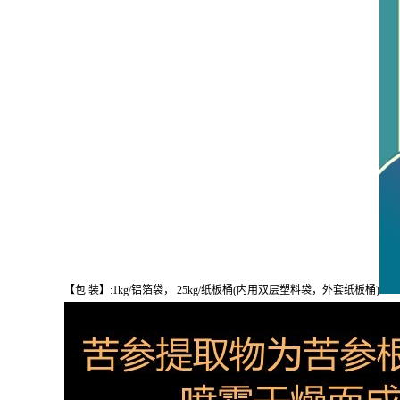
【包 装】:1kg/铝箔袋， 25kg/纸板桶(内用双层塑料袋，外套纸板桶)