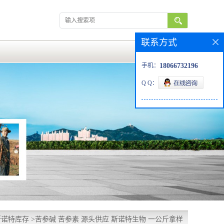
联系方式
手机：
18066732196
Q Q：
斯诺特库存
>
苦参碱 苦参素 源头供应 斯诺特生物 一公斤拿样