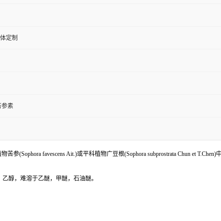
体定制
苦参素
favescens Ait.)或平科植物广豆根(Sophora subprostrata Chun et T.Ch
于水，仿，乙醇，难溶于乙醚，甲醚，石油醚。