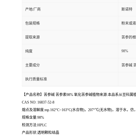
产地/厂商
斯诺特
包装规格
粉末或液
提取来源
苦参的根
98%
纯度
主要成分
苦参碱 
执行质量标准
【产品名称】苦参碱 苦参素98% 氧化苦参碱植物来源:本品系从豆科属植物苦参(Sophora 
CAS NO: 16837-52-8
熔点及溶解度:mp.162°C~163°C(水合物)，207°℃(无水物)，溶
规格含量:98%
检测方法:HPLC
产品形状:透明颗粒结晶