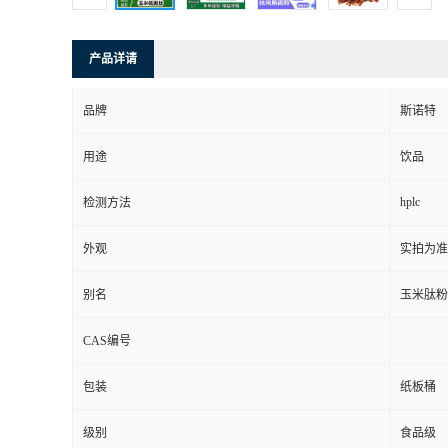
产品详请
品牌
斯诺特
用途
饮品
hplc
检测方法
外观
实拍为准
别名
玉米肽粉
CAS编号
包装
纸板桶
级别
食品级