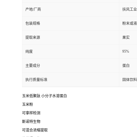
产地/厂商
扶风工业
包装规格
粉末或液
提取来源
果实
95%
纯度
主要成分
蛋白
执行质量标准
固体饮料
玉米低聚肽 小分子水溶蛋白
玉米粉
可拿样检测
斯诺特生物
可混合浓缩提取