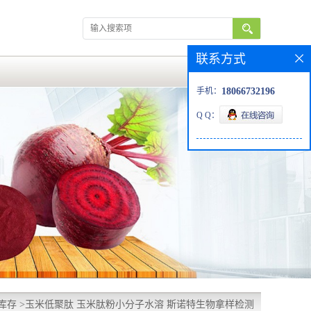
联系方式
手机：
18066732196
Q Q：
库存
>
玉米低聚肽 玉米肽粉小分子水溶 斯诺特生物拿样检测