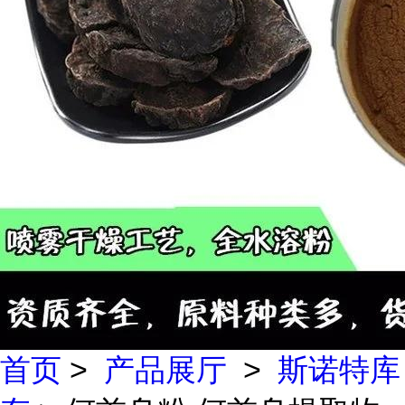
首页
>
产品展厅
>
斯诺特库