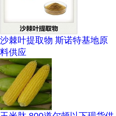
沙棘叶提取物 斯诺特基地原
料供应
玉米肽 800道尔顿以下现货供