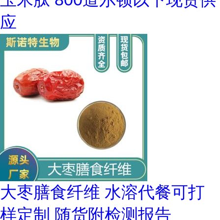
应
大枣膳食纤维 水溶代餐可打
样定制 随货附检测报告