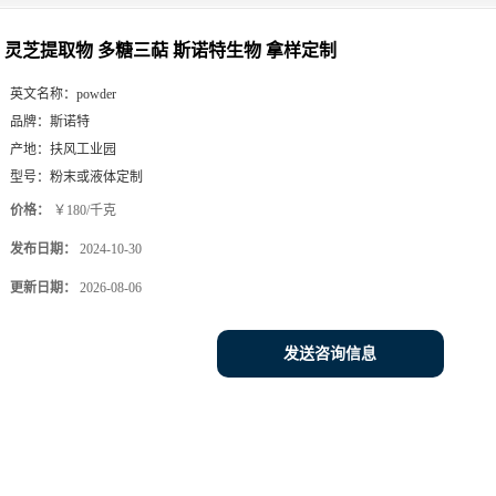
灵芝提取物 多糖三萜 斯诺特生物 拿样定制
英文名称：
powder
品牌：
斯诺特
产地：
扶风工业园
型号：
粉末或液体定制
价格：
￥180/千克
发布日期：
2024-10-30
更新日期：
2026-08-06
发送咨询信息