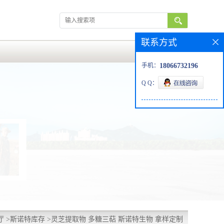
联系方式
手机：
18066732196
Q Q：
厅
>
斯诺特库存
>
灵芝提取物 多糖三萜 斯诺特生物 拿样定制