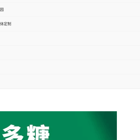
园
体定制