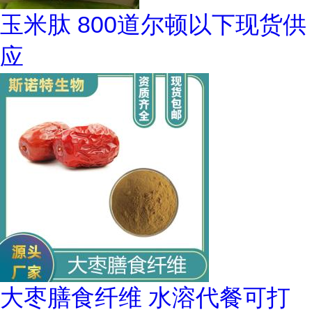
玉米肽 800道尔顿以下现货供
应
大枣膳食纤维 水溶代餐可打