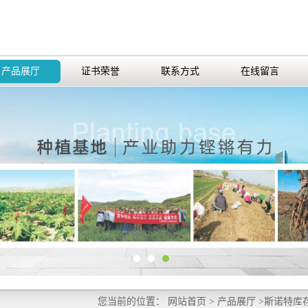
产品展厅
证书荣誉
联系方式
在线留言
您当前的位置：
网站首页
>
产品展厅
>
斯诺特库