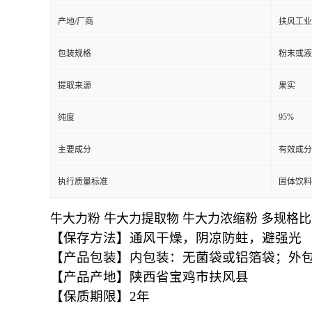
产地/厂商
扶风工业
包装规格
粉末或液
提取来源
果实
95%
纯度
主要成分
有效成分
执行质量标准
固体饮料
牛大力粉 牛大力提取物 牛大力浓缩粉 多规格
【保存方法】通风干燥，阴凉防蛀，避强光
【产品包装】内包装：无菌袋或铝箔袋；外
【产品产地】陕西省宝鸡市扶风县
【保质期限】2年