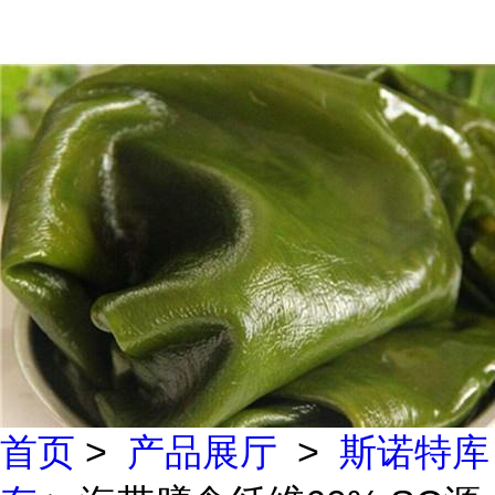
首页
>
产品展厅
>
斯诺特库