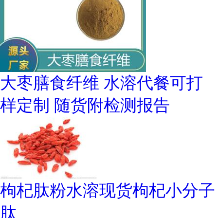
大枣膳食纤维 水溶代餐可打
样定制 随货附检测报告
枸杞肽粉水溶现货枸杞小分子
肽