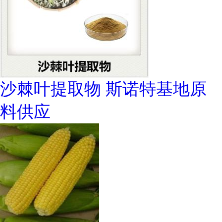
沙棘叶提取物 斯诺特基地原
料供应