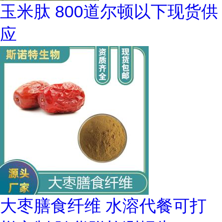
玉米肽 800道尔顿以下现货供
应
大枣膳食纤维 水溶代餐可打