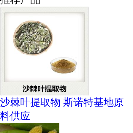
沙棘叶提取物 斯诺特基地原
料供应