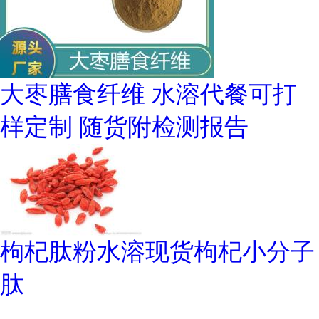
大枣膳食纤维 水溶代餐可打
样定制 随货附检测报告
枸杞肽粉水溶现货枸杞小分子
肽