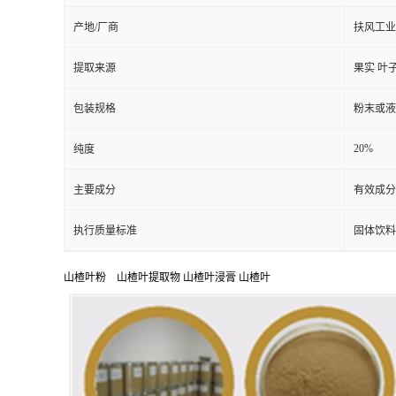
产地/厂商
扶风工业
提取来源
果实 叶
包装规格
粉末或液
20%
纯度
主要成分
有效成分
执行质量标准
固体饮料
山楂叶粉 山楂叶提取物 山楂叶浸膏 山楂叶