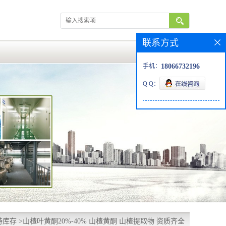
联系方式
手机：
18066732196
Q Q：
特库存
>
山楂叶黄酮20%-40% 山楂黄酮 山楂提取物 资质齐全