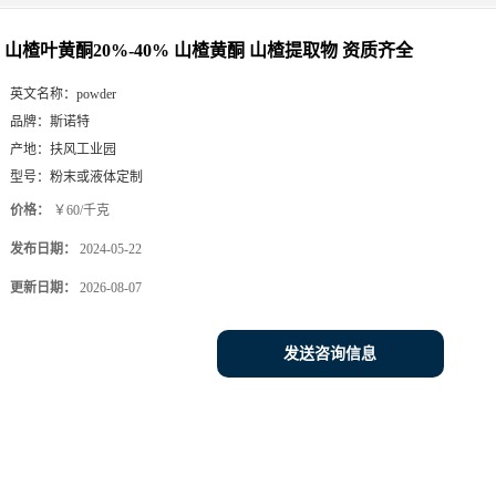
山楂叶黄酮20%-40% 山楂黄酮 山楂提取物 资质齐全
英文名称：
powder
品牌：
斯诺特
产地：
扶风工业园
型号：
粉末或液体定制
价格：
￥60/千克
发布日期：
2024-05-22
更新日期：
2026-08-07
发送咨询信息