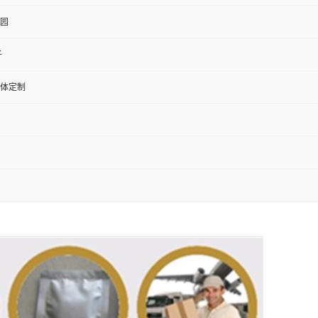
园
子
体定制