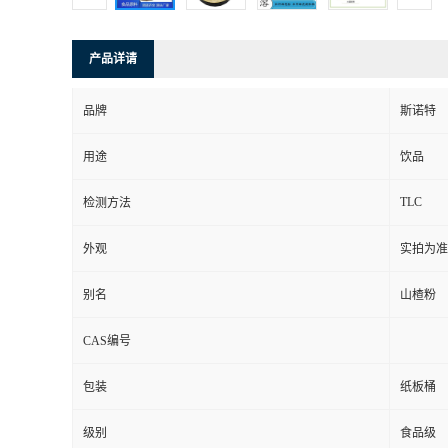
产品详请
品牌
斯诺特
用途
饮品
TLC
检测方法
外观
实拍为准
别名
山楂粉
CAS编号
包装
纸板桶
级别
食品级