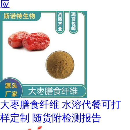
应
大枣膳食纤维 水溶代餐可打
样定制 随货附检测报告