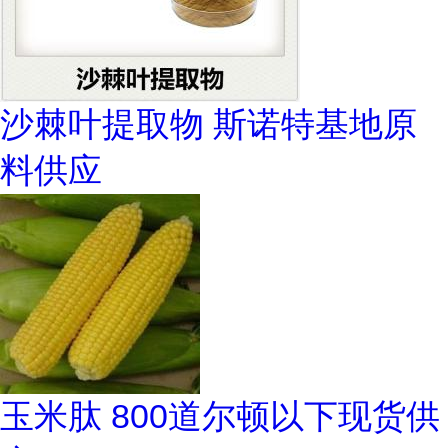
沙棘叶提取物 斯诺特基地原
料供应
玉米肽 800道尔顿以下现货供