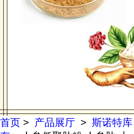
首页
>
产品展厅
>
斯诺特库