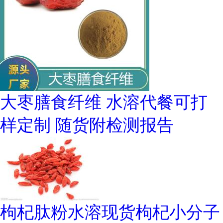
大枣膳食纤维 水溶代餐可打
样定制 随货附检测报告
枸杞肽粉水溶现货枸杞小分子